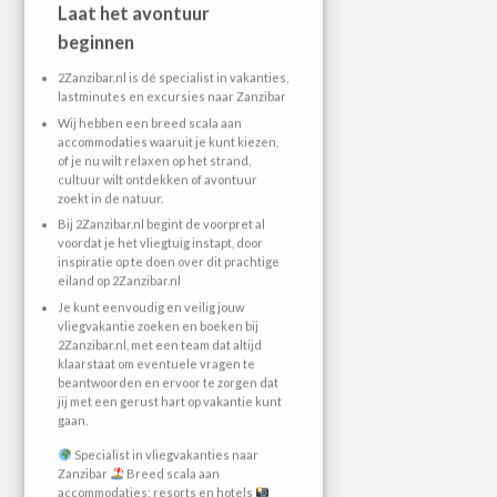
Laat het avontuur
beginnen
2Zanzibar.nl is dé specialist in vakanties,
lastminutes en excursies naar Zanzibar
Wij hebben een breed scala aan
accommodaties waaruit je kunt kiezen,
of je nu wilt relaxen op het strand,
cultuur wilt ontdekken of avontuur
zoekt in de natuur.
Bij 2Zanzibar.nl begint de voorpret al
voordat je het vliegtuig instapt, door
inspiratie op te doen over dit prachtige
eiland op 2Zanzibar.nl
Je kunt eenvoudig en veilig jouw
vliegvakantie zoeken en boeken bij
2Zanzibar.nl, met een team dat altijd
klaarstaat om eventuele vragen te
beantwoorden en ervoor te zorgen dat
jij met een gerust hart op vakantie kunt
gaan.
Specialist in vliegvakanties naar
Zanzibar
Breed scala aan
accommodaties: resorts en hotels