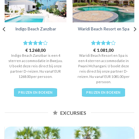
Indigo Beach Zanzibar
Waridi Beach Resort en Spa
Rated
€
1.268,00
4
Rated
€
1.081,00
4
out of 5
out of 5
Indigo Beach Zanzibar is een 4
Waridi Beach Resort en Spa is
sterren accommodatie in Bwejuu.
een 4 sterren accommodatie in
U boekt deze reis direct bij onze
Pwani Mchangani. U boekt deze
partner D-reizen. Nu vanaf EUR
reis direct bij onze partner D-
1268.00 per persoon.
reizen. Nu vanaf EUR 1081.00 per
persoon.
PRIJZEN EN BOEKEN
PRIJZEN EN BOEKEN
EXCURSIES