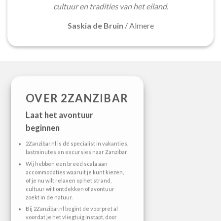
cultuur en tradities van het eiland.
Saskia de Bruin
/
Almere
OVER 2ZANZIBAR
Laat het avontuur
beginnen
2Zanzibar.nl is dé specialist in vakanties,
lastminutes en excursies naar Zanzibar
Wij hebben een breed scala aan
accommodaties waaruit je kunt kiezen,
of je nu wilt relaxen op het strand,
cultuur wilt ontdekken of avontuur
zoekt in de natuur.
Bij 2Zanzibar.nl begint de voorpret al
voordat je het vliegtuig instapt, door