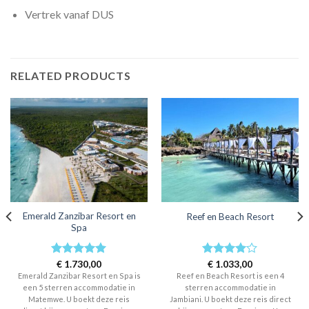
Vertrek vanaf DUS
RELATED PRODUCTS
Emerald Zanzibar Resort en
Reef en Beach Resort
Spa
Rated
€
1.730,00
5
Rated
€
1.033,00
4
out of 5
out of 5
Emerald Zanzibar Resort en Spa is
Reef en Beach Resort is een 4
een 5 sterren accommodatie in
sterren accommodatie in
Matemwe. U boekt deze reis
Jambiani. U boekt deze reis direct