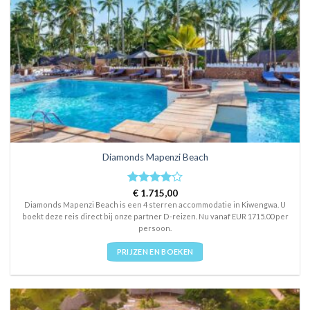
Diamonds Mapenzi Beach
Rated
€
1.715,00
4
out of 5
Diamonds Mapenzi Beach is een 4 sterren accommodatie in Kiwengwa. U
boekt deze reis direct bij onze partner D-reizen. Nu vanaf EUR 1715.00 per
persoon.
PRIJZEN EN BOEKEN