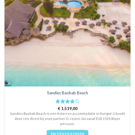
Sandies Baobab Beach
Rated
€
1.519,00
4
out of 5
Sandies Baobab Beach is een 4 sterren accommodatie in Nungwi. U boekt
deze reis direct bij onze partner D-reizen. Nu vanaf EUR 1519.00 per
persoon.
PRIJZEN EN BOEKEN