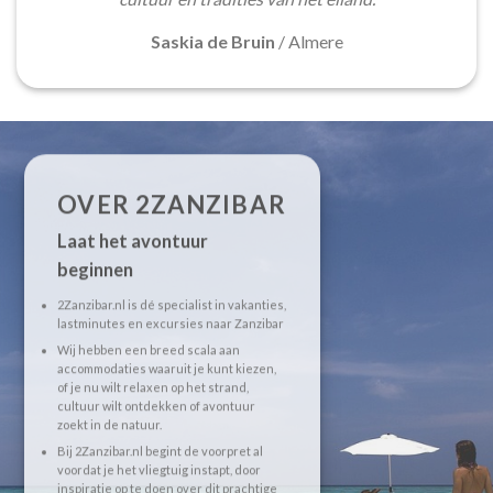
Saskia de Bruin
/
Almere
OVER 2ZANZIBAR
Laat het avontuur
beginnen
2Zanzibar.nl is dé specialist in vakanties,
lastminutes en excursies naar Zanzibar
Wij hebben een breed scala aan
accommodaties waaruit je kunt kiezen,
of je nu wilt relaxen op het strand,
cultuur wilt ontdekken of avontuur
zoekt in de natuur.
Bij 2Zanzibar.nl begint de voorpret al
voordat je het vliegtuig instapt, door
inspiratie op te doen over dit prachtige