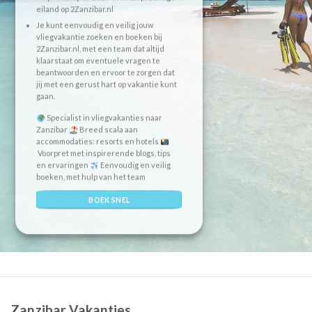
eiland op 2Zanzibar.nl
Je kunt eenvoudig en veilig jouw
vliegvakantie zoeken en boeken bij
2Zanzibar.nl, met een team dat altijd
klaarstaat om eventuele vragen te
beantwoorden en ervoor te zorgen dat
jij met een gerust hart op vakantie kunt
gaan.
Specialist in vliegvakanties naar
Zanzibar
Breed scala aan
accommodaties: resorts en hotels
Voorpret met inspirerende blogs, tips
en ervaringen
Eenvoudig en veilig
boeken, met hulp van het team
BOEK SNEL
Zanzibar Vakanties