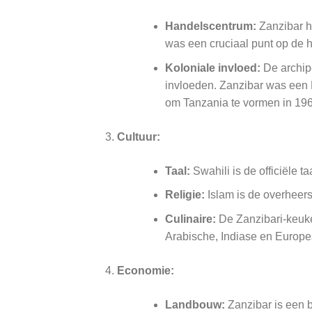
Handelscentrum:
Zanzibar he
was een cruciaal punt op de h
Koloniale invloed:
De archipe
invloeden. Zanzibar was een B
om Tanzania te vormen in 196
Cultuur:
Taal:
Swahili is de officiële t
Religie:
Islam is de overheers
Culinaire:
De Zanzibari-keuke
Arabische, Indiase en Europes
Economie:
Landbouw:
Zanzibar is een b