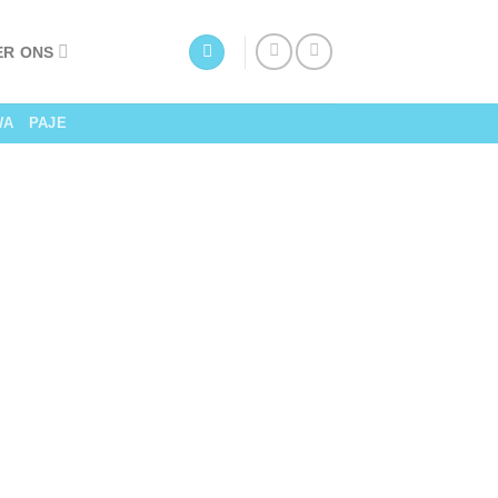
ER ONS
WA
PAJE