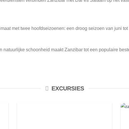
erdiensten verbinden Zanzibar met Dar es Salaam op het vast
klimaat met twee hoofdseizoenen: een droog seizoen van juni to
n natuurlijke schoonheid maakt Zanzibar tot een populaire bes
EXCURSIES