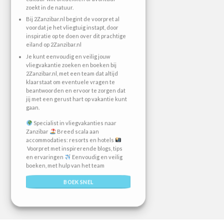
zoekt in de natuur.
Bij 2Zanzibar.nl begint de voorpret al
voordat je het vliegtuig instapt, door
inspiratie op te doen over dit prachtige
eiland op 2Zanzibar.nl
Je kunt eenvoudig en veilig jouw
vliegvakantie zoeken en boeken bij
2Zanzibar.nl, met een team dat altijd
klaarstaat om eventuele vragen te
beantwoorden en ervoor te zorgen dat
jij met een gerust hart op vakantie kunt
gaan.
Specialist in vliegvakanties naar
Zanzibar
Breed scala aan
accommodaties: resorts en hotels
Voorpret met inspirerende blogs, tips
en ervaringen
Eenvoudig en veilig
boeken, met hulp van het team
BOEK SNEL