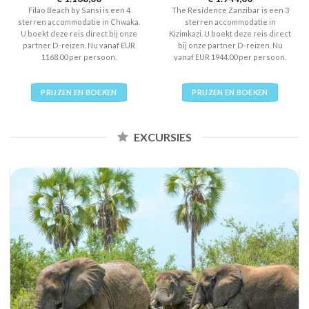
out of 5
3
out
Filao Beach by Sansi is een 4
The Residence Zanzibar is een 3
of 5
sterren accommodatie in Chwaka.
sterren accommodatie in
U boekt deze reis direct bij onze
Kizimkazi. U boekt deze reis direct
partner D-reizen. Nu vanaf EUR
bij onze partner D-reizen. Nu
1168.00 per persoon.
vanaf EUR 1944.00 per persoon.
PRIJZEN EN BOEKEN
PRIJZEN EN BOEKEN
EXCURSIES