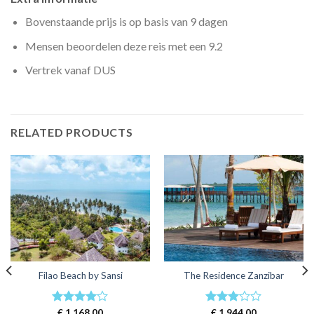
Bovenstaande prijs is op basis van 9 dagen
Mensen beoordelen deze reis met een 9.2
Vertrek vanaf DUS
RELATED PRODUCTS
Filao Beach by Sansi
The Residence Zanzibar
Rated
€
1.168,00
4
Rated
€
1.944,00