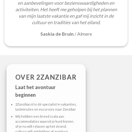
en aanbevelingen voor bezienswaardigheden en
activiteiten. Het heeft me geholpen bij het plannen
van mijn laatste vakantie en gaf mij inzicht in de
cultuur en tradities van het eiland.
Saskia de Bruin
/
Almere
OVER 2ZANZIBAR
Laat het avontuur
beginnen
2Zanzibar.nl is dé specialist in vakanties,
lastminutes en excursies naar Zanzibar
Wij hebben een breed scala aan
accommodaties waaruit je kunt kiezen,
of je nu wilt relaxen op het strand,
cultuur wilt ontdekken of avontuur