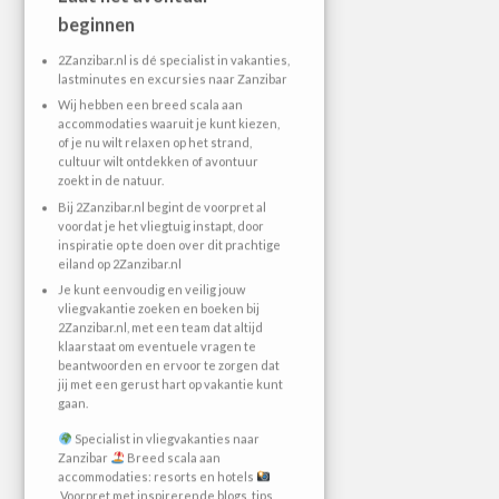
beginnen
2Zanzibar.nl is dé specialist in vakanties,
lastminutes en excursies naar Zanzibar
Wij hebben een breed scala aan
accommodaties waaruit je kunt kiezen,
of je nu wilt relaxen op het strand,
cultuur wilt ontdekken of avontuur
zoekt in de natuur.
Bij 2Zanzibar.nl begint de voorpret al
voordat je het vliegtuig instapt, door
inspiratie op te doen over dit prachtige
eiland op 2Zanzibar.nl
Je kunt eenvoudig en veilig jouw
vliegvakantie zoeken en boeken bij
2Zanzibar.nl, met een team dat altijd
klaarstaat om eventuele vragen te
beantwoorden en ervoor te zorgen dat
jij met een gerust hart op vakantie kunt
gaan.
Specialist in vliegvakanties naar
Zanzibar
Breed scala aan
accommodaties: resorts en hotels
Voorpret met inspirerende blogs, tips