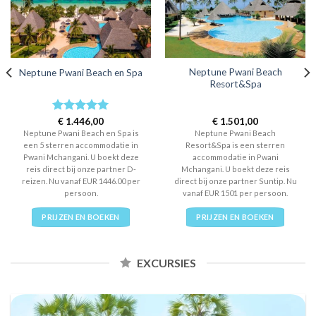
Neptune Pwani Beach
Neptune Pwani Beach en Spa
Resort&Spa
Rated
€
1.446,00
5
€
1.501,00
out of 5
Neptune Pwani Beach en Spa is
Neptune Pwani Beach
een 5 sterren accommodatie in
Resort&Spa is een sterren
Pwani Mchangani. U boekt deze
accommodatie in Pwani
reis direct bij onze partner D-
Mchangani. U boekt deze reis
reizen. Nu vanaf EUR 1446.00 per
direct bij onze partner Suntip. Nu
persoon.
vanaf EUR 1501 per persoon.
PRIJZEN EN BOEKEN
PRIJZEN EN BOEKEN
EXCURSIES