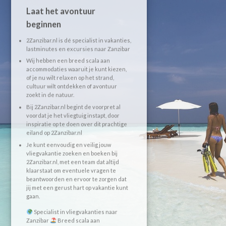
Laat het avontuur
beginnen
2Zanzibar.nl is dé specialist in vakanties,
lastminutes en excursies naar Zanzibar
Wij hebben een breed scala aan
accommodaties waaruit je kunt kiezen,
of je nu wilt relaxen op het strand,
cultuur wilt ontdekken of avontuur
zoekt in de natuur.
Bij 2Zanzibar.nl begint de voorpret al
voordat je het vliegtuig instapt, door
inspiratie op te doen over dit prachtige
eiland op 2Zanzibar.nl
Je kunt eenvoudig en veilig jouw
vliegvakantie zoeken en boeken bij
2Zanzibar.nl, met een team dat altijd
klaarstaat om eventuele vragen te
beantwoorden en ervoor te zorgen dat
jij met een gerust hart op vakantie kunt
gaan.
Specialist in vliegvakanties naar
Zanzibar
Breed scala aan