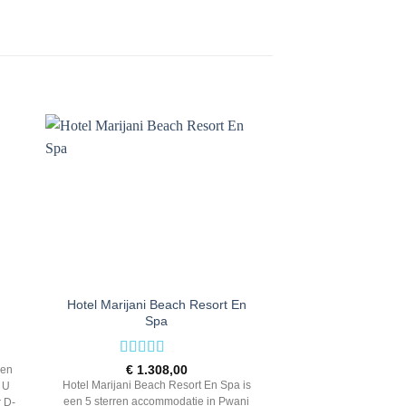
Hotel Marijani Beach Resort En
Resort Waridi Bea
Spa
Rated
4
€
1.20
out of 5
Rated
5
out
€
1.308,00
ren
Resort Waridi Beach
of 5
Hotel Marijani Beach Resort En Spa is
 U
een 4 sterren accom
een 5 sterren accommodatie in Pwani
r D-
Mchangani. U boekt de