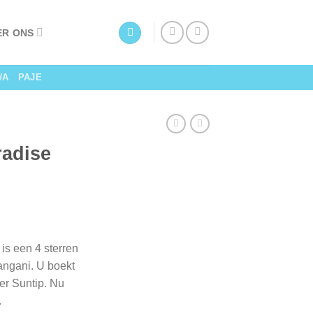
ER ONS
WA
PAJE
radise
is een 4 sterren
ngani. U boekt
ner Suntip. Nu
.