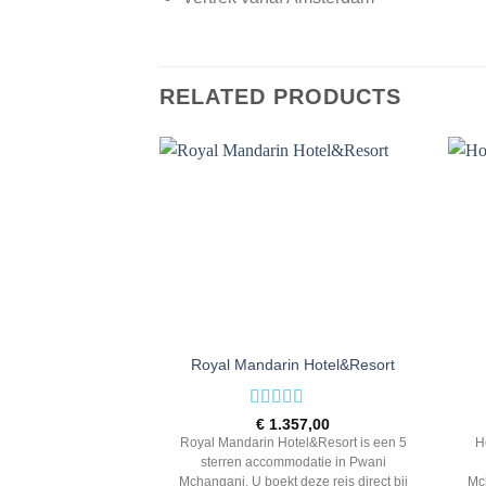
RELATED PRODUCTS
Royal Mandarin Hotel&Resort
Rated
5
out
€
1.357,00
of 5
Royal Mandarin Hotel&Resort is een 5
H
sterren accommodatie in Pwani
Mchangani. U boekt deze reis direct bij
Mch