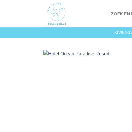
Skip
to
ZOEK EN
content
KIWENG