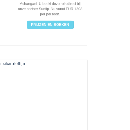
Mchangani. U boekt deze reis direct bij
onze partner Suntip.
onze partner Suntip. Nu vanaf EUR 1308
per per
per persoon.
PRIJZEN E
PRIJZEN EN BOEKEN