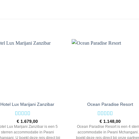
Hotel Lux Marijani Zanzibar
Ocean Paradise Resort
Rated
5
out
Rated
4
€
1.679,00
€
1.148,00
of 5
out of 5
otel Lux Marijani Zanzibar is een 5
Ocean Paradise Resort is een 4 ster
sterren accommodatie in Pwani
accommodatie in Pwani Mchangani.
angani. U boekt deze reis direct bij
boekt deze reis direct bij onze partne