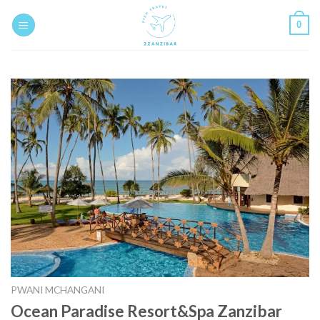
Skip
0
to
content
PWANI MCHANGANI
Ocean Paradise Resort&Spa Zanzibar