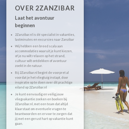
OVER 2ZANZIBAR
Laat het avontuur
beginnen
2Zanzibar.nl is dé specialist in vakanties,
lastminutes en excursies naar Zanzibar
Wij hebben een breed scala aan
accommodaties waaruit je kunt kiezen,
of je nu wilt relaxen op het strand,
cultuur wilt ontdekken of avontuur
zoekt in de natuur.
Bij 2Zanzibar.nl begint de voorpret al
voordat je het vliegtuig instapt, door
inspiratie op te doen over dit prachtige
eiland op 2Zanzibar.nl
Je kunt eenvoudig en veilig jouw
vliegvakantie zoeken en boeken bij
2Zanzibar.nl, met een team dat altijd
klaarstaat om eventuele vragen te
beantwoorden en ervoor te zorgen dat
jij met een gerust hart op vakantie kunt
gaan.