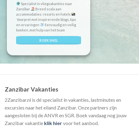
Specialist in vliegvakanties naar
Zanzibar
Breed scala aan
accommodaties: resorts en hotels
Voorpret met inspirerende blogs, tips
en ervaringen
Eenvoudig en veilig
boeken, met hulp van het team
BOEK SNEL
Zanzibar Vakanties
2Zanzibar.nl is dé specialist in vakanties, lastminutes en
excursies naar het eiland Zanzibar. Onze partners zijn
aangesloten bij de ANVR en SGR. Boek vandaag nog jouw
Zanzibar vakantie
klik hier
voor het aanbod.