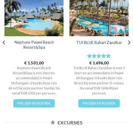
Neptune Pwani Beach
TUI BLUE Bahari Zanzibar
Resort&Spa
€
1.501,00
Rated
€
1.696,00
5
out of 5
Neptune Pwani Beach
TUI BLUE Bahari Zanzibar is een 5
Resort&Spa is een sterren
sterren accommodatie in Pwani
accommodatie in Pwani
Mchangani. U boekt deze reis
Mchangani. U boekt deze reis
direct bij onze partner D-reizen.
direct bij onze partner Suntip. Nu
Nu vanaf EUR 1696.00 per
vanaf EUR 1501 per persoon.
persoon.
PRIJZEN EN BOEKEN
PRIJZEN EN BOEKEN
EXCURSIES