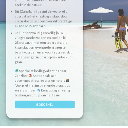
zoekt in de natuur.
Bij 2Zanzibar.nl begint de voorpret al
voordat je het vliegtuig instapt, door
inspiratie op te doen over dit prachtige
eiland op 2Zanzibar.nl
Je kunt eenvoudig en veilig jouw
vliegvakantie zoeken en boeken bij
2Zanzibar.nl, met een team dat altijd
klaarstaat om eventuele vragen te
beantwoorden en ervoor te zorgen dat
jij met een gerust hart op vakantie kunt
gaan.
Specialist in vliegvakanties naar
Zanzibar
Breed scala aan
accommodaties: resorts en hotels
Voorpret met inspirerende blogs, tips
en ervaringen
Eenvoudig en veilig
boeken, met hulp van het team
BOEK SNEL