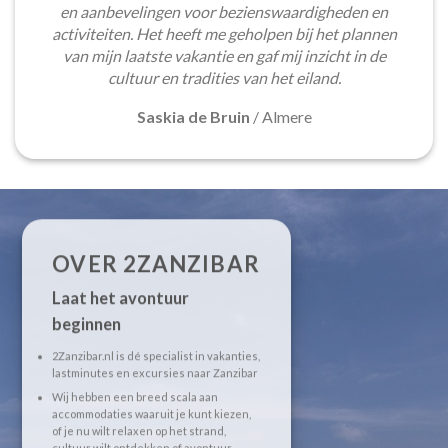
en aanbevelingen voor bezienswaardigheden en
activiteiten. Het heeft me geholpen bij het plannen
van mijn laatste vakantie en gaf mij inzicht in de
cultuur en tradities van het eiland.
Saskia de Bruin
/
Almere
OVER 2ZANZIBAR
Laat het avontuur
beginnen
2Zanzibar.nl is dé specialist in vakanties,
lastminutes en excursies naar Zanzibar
Wij hebben een breed scala aan
accommodaties waaruit je kunt kiezen,
of je nu wilt relaxen op het strand,
cultuur wilt ontdekken of avontuur