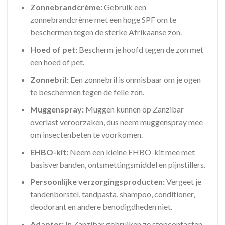
Zonnebrandcrème:
Gebruik een
zonnebrandcrème met een hoge SPF om te
beschermen tegen de sterke Afrikaanse zon.
Hoed of pet:
Bescherm je hoofd tegen de zon met
een hoed of pet.
Zonnebril:
Een zonnebril is onmisbaar om je ogen
te beschermen tegen de felle zon.
Muggenspray:
Muggen kunnen op Zanzibar
overlast veroorzaken, dus neem muggenspray mee
om insectenbeten te voorkomen.
EHBO-kit:
Neem een kleine EHBO-kit mee met
basisverbanden, ontsmettingsmiddel en pijnstillers.
Persoonlijke verzorgingsproducten:
Vergeet je
tandenborstel, tandpasta, shampoo, conditioner,
deodorant en andere benodigdheden niet.
Adapter:
In Zanzibar gebruiken ze stopcontacten