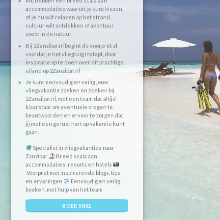
Wij hebben een breed scala aan
accommodaties waaruit je kunt kiezen,
of je nu wilt relaxen op het strand,
cultuur wilt ontdekken of avontuur
zoekt in de natuur.
Bij 2Zanzibar.nl begint de voorpret al
voordat je het vliegtuig instapt, door
inspiratie op te doen over dit prachtige
eiland op 2Zanzibar.nl
Je kunt eenvoudig en veilig jouw
vliegvakantie zoeken en boeken bij
2Zanzibar.nl, met een team dat altijd
klaarstaat om eventuele vragen te
beantwoorden en ervoor te zorgen dat
jij met een gerust hart op vakantie kunt
gaan.
Specialist in vliegvakanties naar
Zanzibar
Breed scala aan
accommodaties: resorts en hotels
Voorpret met inspirerende blogs, tips
en ervaringen
Eenvoudig en veilig
boeken, met hulp van het team
BOEK SNEL