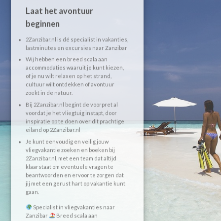
Laat het avontuur
beginnen
2Zanzibar.nl is dé specialist in vakanties,
lastminutes en excursies naar Zanzibar
Wij hebben een breed scala aan
accommodaties waaruit je kunt kiezen,
of je nu wilt relaxen op het strand,
cultuur wilt ontdekken of avontuur
zoekt in de natuur.
Bij 2Zanzibar.nl begint de voorpret al
voordat je het vliegtuig instapt, door
inspiratie op te doen over dit prachtige
eiland op 2Zanzibar.nl
Je kunt eenvoudig en veilig jouw
vliegvakantie zoeken en boeken bij
2Zanzibar.nl, met een team dat altijd
klaarstaat om eventuele vragen te
beantwoorden en ervoor te zorgen dat
jij met een gerust hart op vakantie kunt
gaan.
Specialist in vliegvakanties naar
Zanzibar
Breed scala aan