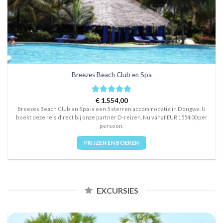
Breezes Beach Club en Spa
Rated
€
1.554,00
5
out of 5
Breezes Beach Club en Spa is een 5 sterren accommodatie in Dongwe. U
boekt deze reis direct bij onze partner D-reizen. Nu vanaf EUR 1554.00 per
persoon.
PRIJZEN EN BOEKEN
EXCURSIES