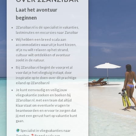
Laat het avontuur
beginnen
2Zanzibar.nl is dé specialist in vakanties,
lastminutes en excursies naar Zanzibar
Wij hebben een breed scala aan
accommodaties waaruit je kunt kiezen,
of je nu wilt relaxen op het strand,
cultuur wilt ontdekken of avontuur
zoekt in de natuur.
Bij 2Zanzibar.nl begint de voorpret al
voordat je het vliegtuig instapt, door
inspiratie op te doen over dit prachtige
eiland op 2Zanzibar.nl
Je kunt eenvoudig en veilig jouw
vliegvakantie zoeken en boeken bij
2Zanzibar.nl, met een team dat altijd
klaarstaat om eventuele vragen te
beantwoorden en ervoor te zorgen dat
jij met een gerust hart op vakantie kunt
gaan.
Specialist in vliegvakanties naar
Zanzibar
Breed scala aan