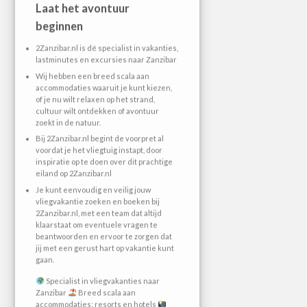
Laat het avontuur
beginnen
2Zanzibar.nl is dé specialist in vakanties,
lastminutes en excursies naar Zanzibar
Wij hebben een breed scala aan
accommodaties waaruit je kunt kiezen,
of je nu wilt relaxen op het strand,
cultuur wilt ontdekken of avontuur
zoekt in de natuur.
Bij 2Zanzibar.nl begint de voorpret al
voordat je het vliegtuig instapt, door
inspiratie op te doen over dit prachtige
eiland op 2Zanzibar.nl
Je kunt eenvoudig en veilig jouw
vliegvakantie zoeken en boeken bij
2Zanzibar.nl, met een team dat altijd
klaarstaat om eventuele vragen te
beantwoorden en ervoor te zorgen dat
jij met een gerust hart op vakantie kunt
gaan.
Specialist in vliegvakanties naar
Zanzibar
Breed scala aan
accommodaties: resorts en hotels