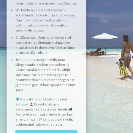
lastminutes en excursies naar Zanzibar
Wij hebben een breed scala aan
accommodaties waaruit je kunt kiezen,
of je nu wilt relaxen op het strand,
cultuur wilt ontdekken of avontuur
zoekt in de natuur.
Bij 2Zanzibar.nl begint de voorpret al
voordat je het vliegtuig instapt, door
inspiratie op te doen over dit prachtige
eiland op 2Zanzibar.nl
Je kunt eenvoudig en veilig jouw
vliegvakantie zoeken en boeken bij
2Zanzibar.nl, met een team dat altijd
klaarstaat om eventuele vragen te
beantwoorden en ervoor te zorgen dat
jij met een gerust hart op vakantie kunt
gaan.
Specialist in vliegvakanties naar
Zanzibar
Breed scala aan
accommodaties: resorts en hotels
Voorpret met inspirerende blogs, tips
en ervaringen
Eenvoudig en veilig
boeken, met hulp van het team