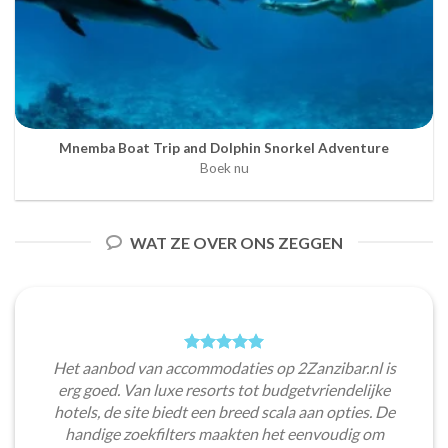
Mnemba Boat Trip and Dolphin Snorkel Adventure
Boek nu
WAT ZE OVER ONS ZEGGEN
Het aanbod van accommodaties op 2Zanzibar.nl is
erg goed. Van luxe resorts tot budgetvriendelijke
hotels, de site biedt een breed scala aan opties. De
handige zoekfilters maakten het eenvoudig om