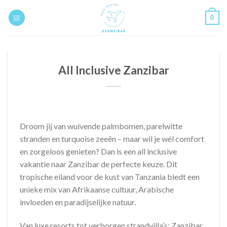
Skip
0
to
content
All Inclusive Zanzibar
Droom jij van wuivende palmbomen, parelwitte
stranden en turquoise zeeën – maar wil je wél comfort
en zorgeloos genieten? Dan is een all inclusive
vakantie naar Zanzibar de perfecte keuze. Dit
tropische eiland voor de kust van Tanzania biedt een
unieke mix van Afrikaanse cultuur, Arabische
invloeden en paradijselijke natuur.
Van luxe resorts tot verborgen strandvilla’s: Zanzibar