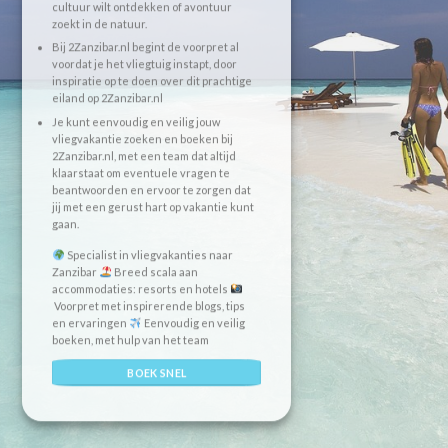
cultuur wilt ontdekken of avontuur
zoekt in de natuur.
Bij 2Zanzibar.nl begint de voorpret al
voordat je het vliegtuig instapt, door
inspiratie op te doen over dit prachtige
eiland op 2Zanzibar.nl
Je kunt eenvoudig en veilig jouw
vliegvakantie zoeken en boeken bij
2Zanzibar.nl, met een team dat altijd
klaarstaat om eventuele vragen te
beantwoorden en ervoor te zorgen dat
jij met een gerust hart op vakantie kunt
gaan.
Specialist in vliegvakanties naar
Zanzibar
Breed scala aan
accommodaties: resorts en hotels
Voorpret met inspirerende blogs, tips
en ervaringen
Eenvoudig en veilig
boeken, met hulp van het team
BOEK SNEL