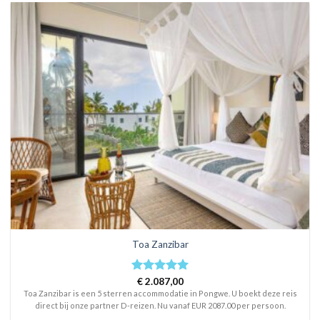
Toa Zanzibar
Rated
€
2.087,00
5
out of 5
Toa Zanzibar is een 5 sterren accommodatie in Pongwe. U boekt deze reis
direct bij onze partner D-reizen. Nu vanaf EUR 2087.00 per persoon.