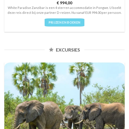
Rated
€
994,00
4
out of 5
White Paradise Zanzibar is een 4 sterren accommodatie in Pongwe. U boekt
deze reis direct bij onze partner D-reizen. Nu vanaf EUR 994.00 per persoon.
PRIJZEN EN BOEKEN
EXCURSIES