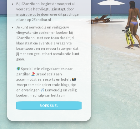
Bij 2Zanzibar.nl begint de voorpret al
voordat je het vliegtuig instapt, door
inspiratie op te doen over dit prachtige
eiland op 2Zanzibar.nl
Je kunt eenvoudig en veilig jouw
vliegvakantie zoeken en boeken bij
2Zanzibar.nl, met een team dat altijd
klaarstaat om eventuele vragen te
beantwoorden en ervoor te zorgen dat
jij met een gerust hart op vakantie kunt
gaan.
Specialist in vliegvakanties naar
Zanzibar
Breed scala aan
accommodaties: resorts en hotels
Voorpret met inspirerende blogs, tips
en ervaringen
Eenvoudig en veilig
boeken, met hulp van het team
BOEK SNEL