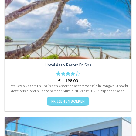
Hotel Azao Resort En Spa
Rated
€
1.198,00
4
out of 5
Hotel Azao Resort En Spa is een 4 sterren accommodatie in Pongwe. U boekt
deze reis direct bij onze partner Suntip. Nu vanaf EUR 1198 per persoon.
PRIJZEN EN BOEKEN