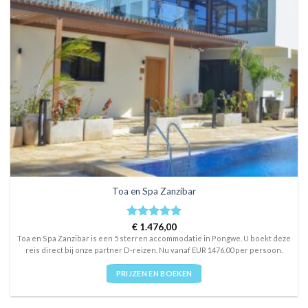
Toa en Spa Zanzibar
Rated
€
1.476,00
5
out of 5
Toa en Spa Zanzibar is een 5 sterren accommodatie in Pongwe. U boekt deze
reis direct bij onze partner D-reizen. Nu vanaf EUR 1476.00 per persoon.
PRIJZEN EN BOEKEN