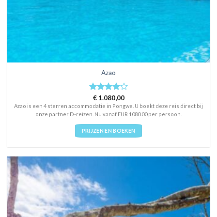
Azao
Rated
€
1.080,00
4
out of 5
Azao is een 4 sterren accommodatie in Pongwe. U boekt deze reis direct bij
onze partner D-reizen. Nu vanaf EUR 1080.00 per persoon.
PRIJZEN EN BOEKEN