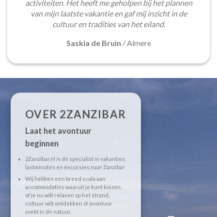
activiteiten. Het heeft me geholpen bij het plannen
van mijn laatste vakantie en gaf mij inzicht in de
cultuur en tradities van het eiland.
Saskia de Bruin
/
Almere
OVER 2ZANZIBAR
Laat het avontuur
beginnen
2Zanzibar.nl is dé specialist in vakanties,
lastminutes en excursies naar Zanzibar
Wij hebben een breed scala aan
accommodaties waaruit je kunt kiezen,
of je nu wilt relaxen op het strand,
cultuur wilt ontdekken of avontuur
zoekt in de natuur.