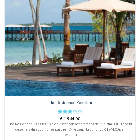
The Residence Zanzibar
Rated
€
1.944,00
3
out
The Residence Zanzibar is een 3 sterren accommodatie in Kizimkazi. U boekt
of 5
deze reis direct bij onze partner D-reizen. Nu vanaf EUR 1944.00 per
persoon.