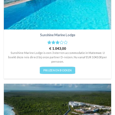
Sunshine Marine Lodge
Rated
€
1.043,00
3
out
Sunshine Marine Lodge is een 3 sterren accommodatie in Matemwe. U
of 5
boekt deze reis direct bij onze partner D-reizen. Nu vanaf EUR 1043.00 per
persoon.
PRIJZEN EN BOEKEN