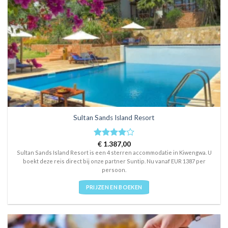
Sultan Sands Island Resort
Rated
€
1.387,00
4
out of 5
Sultan Sands Island Resort is een 4 sterren accommodatie in Kiwengwa. U
boekt deze reis direct bij onze partner Suntip. Nu vanaf EUR 1387 per
persoon.
PRIJZEN EN BOEKEN