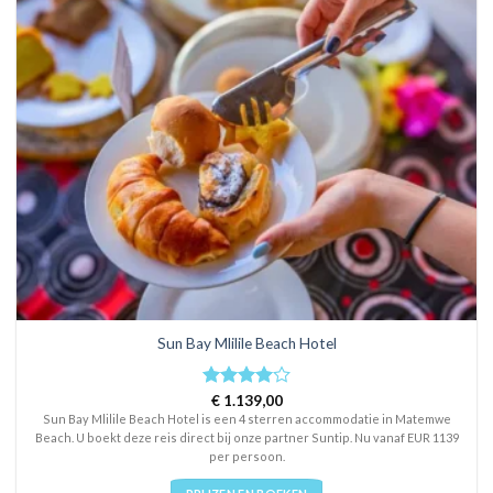
Sun Bay Mlilile Beach Hotel
Rated
€
1.139,00
4
out of 5
Sun Bay Mlilile Beach Hotel is een 4 sterren accommodatie in Matemwe
Beach. U boekt deze reis direct bij onze partner Suntip. Nu vanaf EUR 1139
per persoon.