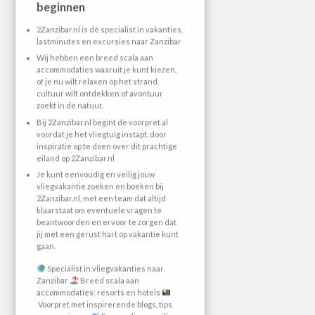
beginnen
2Zanzibar.nl is dé specialist in vakanties,
lastminutes en excursies naar Zanzibar
Wij hebben een breed scala aan
accommodaties waaruit je kunt kiezen,
of je nu wilt relaxen op het strand,
cultuur wilt ontdekken of avontuur
zoekt in de natuur.
Bij 2Zanzibar.nl begint de voorpret al
voordat je het vliegtuig instapt, door
inspiratie op te doen over dit prachtige
eiland op 2Zanzibar.nl
Je kunt eenvoudig en veilig jouw
vliegvakantie zoeken en boeken bij
2Zanzibar.nl, met een team dat altijd
klaarstaat om eventuele vragen te
beantwoorden en ervoor te zorgen dat
jij met een gerust hart op vakantie kunt
gaan.
Specialist in vliegvakanties naar
Zanzibar
Breed scala aan
accommodaties: resorts en hotels
Voorpret met inspirerende blogs, tips