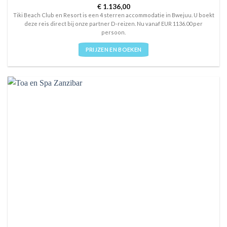
Rated
€
1.136,00
4
out of 5
Tiki Beach Club en Resort is een 4 sterren accommodatie in Bwejuu. U boekt
deze reis direct bij onze partner D-reizen. Nu vanaf EUR 1136.00 per
persoon.
PRIJZEN EN BOEKEN