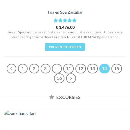
Toa en Spa Zanzibar
Rated
€
1.476,00
5
out of 5
Toa en Spa Zanzibar is een 5 sterren accommodatie in Pongwe. U boekt deze
reis direct bij onze partner D-reizen. Nu vanaf EUR 1476.00 per persoon.
PRIJZEN EN BOEKEN
1
2
3
…
11
12
13
14
15
16
EXCURSIES