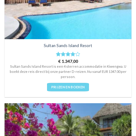
Sultan Sands Island Resort
Rated
€
1.347,00
4
out of 5
Sultan Sands Island Resort is een 4 sterren accommodatie in Kiwengwa. U
boekt deze reis direct bij onze partner D-reizen. Nu vanaf EUR 1347.00 per
persoon.
PRIJZEN EN BOEKEN