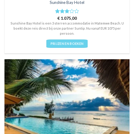
Sunshine Bay Hotel
Rated
€
1.075,00
3
out
Sunshine Bay Hotel is een 3 sterren accommodatie in Matemwe Beach. U
of 5
boekt deze reis direct bij onze partner Suntip. Nu vanaf EUR 1075 per
persoon.
PRIJZEN EN BOEKEN