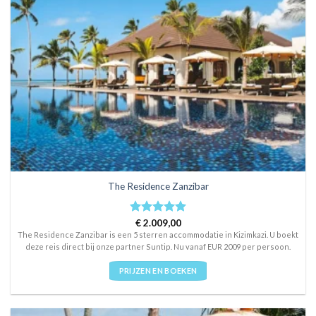
The Residence Zanzibar
Rated
€
2.009,00
5
out of 5
The Residence Zanzibar is een 5 sterren accommodatie in Kizimkazi. U boekt
deze reis direct bij onze partner Suntip. Nu vanaf EUR 2009 per persoon.
PRIJZEN EN BOEKEN