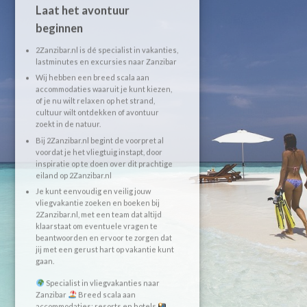
Laat het avontuur
beginnen
2Zanzibar.nl is dé specialist in vakanties,
lastminutes en excursies naar Zanzibar
Wij hebben een breed scala aan
accommodaties waaruit je kunt kiezen,
of je nu wilt relaxen op het strand,
cultuur wilt ontdekken of avontuur
zoekt in de natuur.
Bij 2Zanzibar.nl begint de voorpret al
voordat je het vliegtuig instapt, door
inspiratie op te doen over dit prachtige
eiland op 2Zanzibar.nl
Je kunt eenvoudig en veilig jouw
vliegvakantie zoeken en boeken bij
2Zanzibar.nl, met een team dat altijd
klaarstaat om eventuele vragen te
beantwoorden en ervoor te zorgen dat
jij met een gerust hart op vakantie kunt
gaan.
Specialist in vliegvakanties naar
Zanzibar
Breed scala aan
accommodaties: resorts en hotels