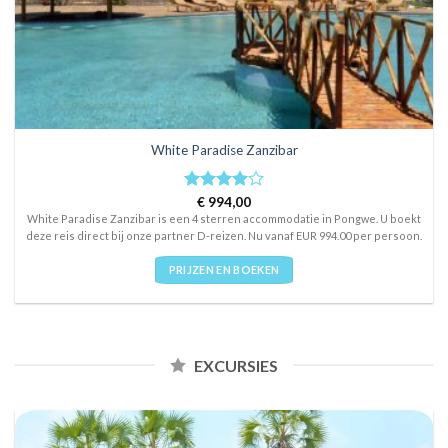
White Paradise Zanzibar
Rated
€
994,00
4
out of 5
White Paradise Zanzibar is een 4 sterren accommodatie in Pongwe. U boekt
deze reis direct bij onze partner D-reizen. Nu vanaf EUR 994.00 per persoon.
PRIJZEN EN BOEKEN
EXCURSIES