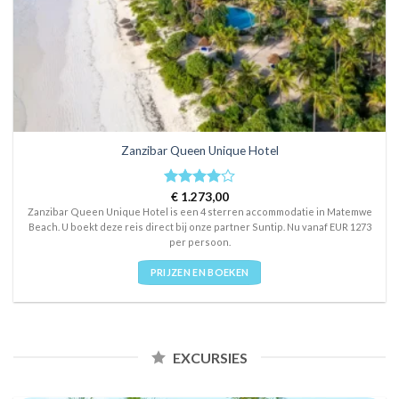
Zanzibar Queen Unique Hotel
Rated
€
1.273,00
4
out of 5
Zanzibar Queen Unique Hotel is een 4 sterren accommodatie in Matemwe
Beach. U boekt deze reis direct bij onze partner Suntip. Nu vanaf EUR 1273
per persoon.
PRIJZEN EN BOEKEN
EXCURSIES