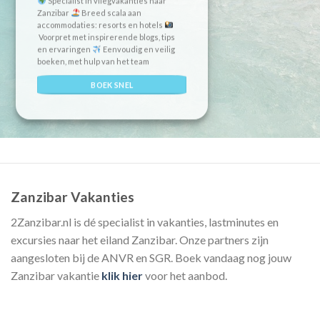
Specialist in vliegvakanties naar
Zanzibar
Breed scala aan
accommodaties: resorts en hotels
Voorpret met inspirerende blogs, tips
en ervaringen
Eenvoudig en veilig
boeken, met hulp van het team
BOEK SNEL
Zanzibar Vakanties
2Zanzibar.nl is dé specialist in vakanties, lastminutes en
excursies naar het eiland Zanzibar. Onze partners zijn
aangesloten bij de ANVR en SGR. Boek vandaag nog jouw
Zanzibar vakantie
klik hier
voor het aanbod.