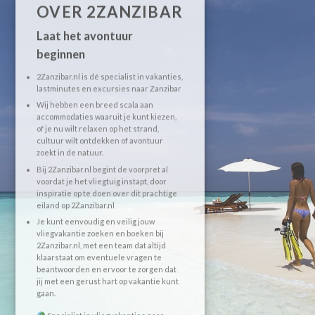
OVER 2ZANZIBAR
Laat het avontuur
beginnen
2Zanzibar.nl is dé specialist in vakanties,
lastminutes en excursies naar Zanzibar
Wij hebben een breed scala aan
accommodaties waaruit je kunt kiezen,
of je nu wilt relaxen op het strand,
cultuur wilt ontdekken of avontuur
zoekt in de natuur.
Bij 2Zanzibar.nl begint de voorpret al
voordat je het vliegtuig instapt, door
inspiratie op te doen over dit prachtige
eiland op 2Zanzibar.nl
Je kunt eenvoudig en veilig jouw
vliegvakantie zoeken en boeken bij
2Zanzibar.nl, met een team dat altijd
klaarstaat om eventuele vragen te
beantwoorden en ervoor te zorgen dat
jij met een gerust hart op vakantie kunt
gaan.