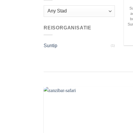
Su
a
b
Sun
REISORGANISATIE
Suntip
(1)