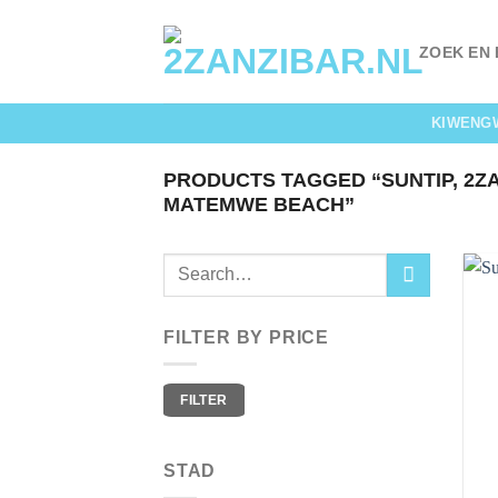
Skip
to
ZOEK EN
content
KIWENG
PRODUCTS TAGGED “SUNTIP, 2Z
MATEMWE BEACH”
FILTER BY PRICE
Min
Max
FILTER
price
price
STAD