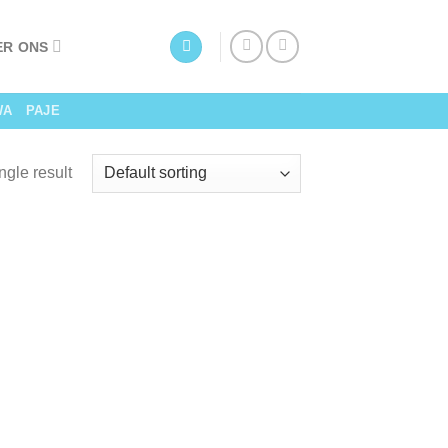
ER ONS
WA
PAJE
ngle result