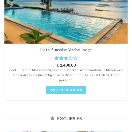
Hotel Sunshine Marine Lodge
Rated
€
1.400,00
3
out
Hotel Sunshine Marine Lodge is een 3 sterren accommodatie in Matemwe. U
of 5
boekt deze reis direct bij onze partner Suntip. Nu vanaf EUR 1400 per
persoon.
PRIJZEN EN BOEKEN
EXCURSIES