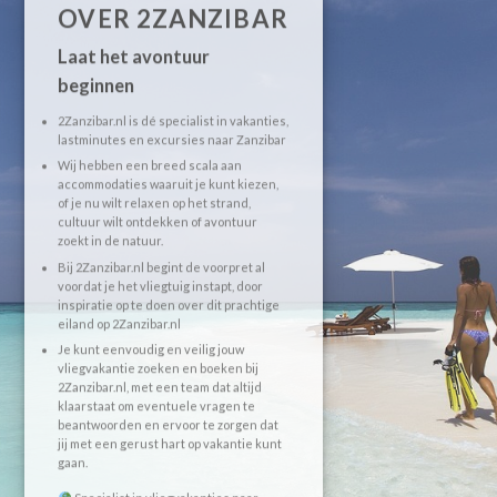
OVER 2ZANZIBAR
Laat het avontuur
beginnen
2Zanzibar.nl is dé specialist in vakanties,
lastminutes en excursies naar Zanzibar
Wij hebben een breed scala aan
accommodaties waaruit je kunt kiezen,
of je nu wilt relaxen op het strand,
cultuur wilt ontdekken of avontuur
zoekt in de natuur.
Bij 2Zanzibar.nl begint de voorpret al
voordat je het vliegtuig instapt, door
inspiratie op te doen over dit prachtige
eiland op 2Zanzibar.nl
Je kunt eenvoudig en veilig jouw
vliegvakantie zoeken en boeken bij
2Zanzibar.nl, met een team dat altijd
klaarstaat om eventuele vragen te
beantwoorden en ervoor te zorgen dat
jij met een gerust hart op vakantie kunt
gaan.