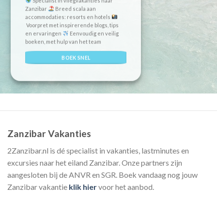
Specialist in vliegvakanties naar
Zanzibar
Breed scala aan
accommodaties: resorts en hotels
Voorpret met inspirerende blogs, tips
en ervaringen
Eenvoudig en veilig
boeken, met hulp van het team
BOEK SNEL
Zanzibar Vakanties
2Zanzibar.nl is dé specialist in vakanties, lastminutes en
excursies naar het eiland Zanzibar. Onze partners zijn
aangesloten bij de ANVR en SGR. Boek vandaag nog jouw
Zanzibar vakantie
klik hier
voor het aanbod.