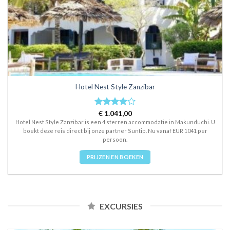
Hotel Nest Style Zanzibar
Rated
€
1.041,00
4
out of 5
Hotel Nest Style Zanzibar is een 4 sterren accommodatie in Makunduchi. U
boekt deze reis direct bij onze partner Suntip. Nu vanaf EUR 1041 per
persoon.
PRIJZEN EN BOEKEN
EXCURSIES