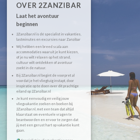
OVER 2ZANZIBAR
Laat het avontuur
beginnen
2Zanzibar.nl is dé specialist in vakanties,
lastminutes en excursies naar Zanzibar
Wij hebben een breed scala aan
accommodaties waaruit je kunt kiezen,
of je nu wilt relaxen op het strand,
cultuur wilt ontdekken of avontuur
zoekt in de natuur.
Bij 2Zanzibar.nl begint de voorpret al
voordat je het vliegtuig instapt, door
inspiratie op te doen over dit prachtige
eiland op 2Zanzibar.nl
Je kunt eenvoudig en veilig jouw
vliegvakantie zoeken en boeken bij
2Zanzibar.nl, met een team dat altijd
klaarstaat om eventuele vragen te
beantwoorden en ervoor te zorgen dat
jij met een gerust hart op vakantie kunt
gaan.