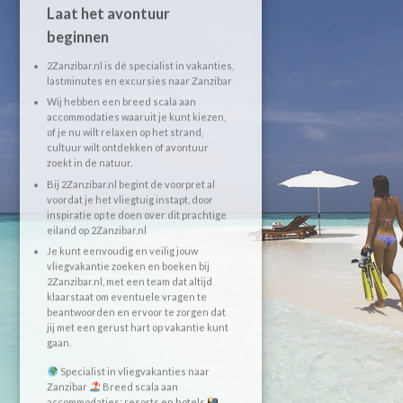
Laat het avontuur
beginnen
2Zanzibar.nl is dé specialist in vakanties,
lastminutes en excursies naar Zanzibar
Wij hebben een breed scala aan
accommodaties waaruit je kunt kiezen,
of je nu wilt relaxen op het strand,
cultuur wilt ontdekken of avontuur
zoekt in de natuur.
Bij 2Zanzibar.nl begint de voorpret al
voordat je het vliegtuig instapt, door
inspiratie op te doen over dit prachtige
eiland op 2Zanzibar.nl
Je kunt eenvoudig en veilig jouw
vliegvakantie zoeken en boeken bij
2Zanzibar.nl, met een team dat altijd
klaarstaat om eventuele vragen te
beantwoorden en ervoor te zorgen dat
jij met een gerust hart op vakantie kunt
gaan.
Specialist in vliegvakanties naar
Zanzibar
Breed scala aan
accommodaties: resorts en hotels