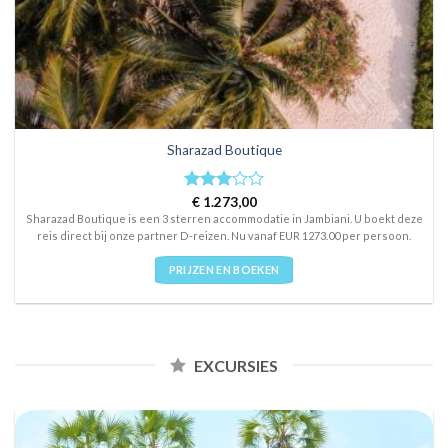
Sharazad Boutique
Rated
€
1.273,00
3
out
Sharazad Boutique is een 3 sterren accommodatie in Jambiani. U boekt deze
of 5
reis direct bij onze partner D-reizen. Nu vanaf EUR 1273.00 per persoon.
PRIJZEN EN BOEKEN
EXCURSIES