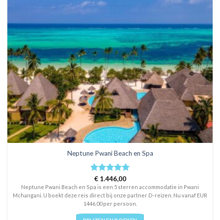
Neptune Pwani Beach en Spa
Rated
€
1.446,00
5
out of 5
Neptune Pwani Beach en Spa is een 5 sterren accommodatie in Pwani
Mchangani. U boekt deze reis direct bij onze partner D-reizen. Nu vanaf EUR
1446.00 per persoon.