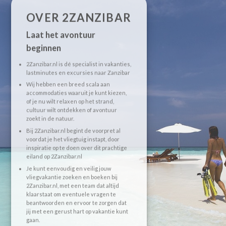
OVER 2ZANZIBAR
Laat het avontuur
beginnen
2Zanzibar.nl is dé specialist in vakanties,
lastminutes en excursies naar Zanzibar
Wij hebben een breed scala aan
accommodaties waaruit je kunt kiezen,
of je nu wilt relaxen op het strand,
cultuur wilt ontdekken of avontuur
zoekt in de natuur.
Bij 2Zanzibar.nl begint de voorpret al
voordat je het vliegtuig instapt, door
inspiratie op te doen over dit prachtige
eiland op 2Zanzibar.nl
Je kunt eenvoudig en veilig jouw
vliegvakantie zoeken en boeken bij
2Zanzibar.nl, met een team dat altijd
klaarstaat om eventuele vragen te
beantwoorden en ervoor te zorgen dat
jij met een gerust hart op vakantie kunt
gaan.