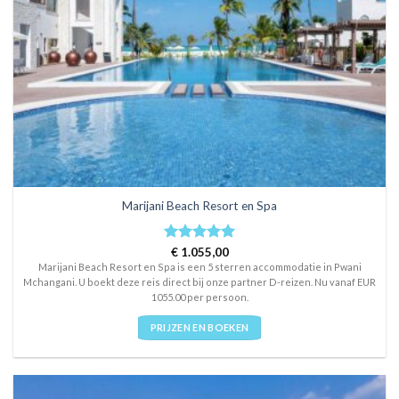
Marijani Beach Resort en Spa
Rated
€
1.055,00
5
out of 5
Marijani Beach Resort en Spa is een 5 sterren accommodatie in Pwani
Mchangani. U boekt deze reis direct bij onze partner D-reizen. Nu vanaf EUR
1055.00 per persoon.
PRIJZEN EN BOEKEN