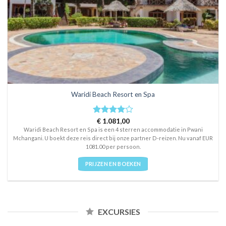
Waridi Beach Resort en Spa
Rated
€
1.081,00
4
out of 5
Waridi Beach Resort en Spa is een 4 sterren accommodatie in Pwani
Mchangani. U boekt deze reis direct bij onze partner D-reizen. Nu vanaf EUR
1081.00 per persoon.
PRIJZEN EN BOEKEN
EXCURSIES