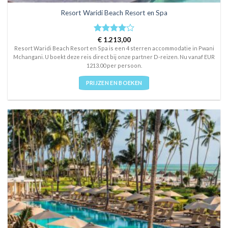
Resort Waridi Beach Resort en Spa
Rated
€
1.213,00
4
out of 5
Resort Waridi Beach Resort en Spa is een 4 sterren accommodatie in Pwani
Mchangani. U boekt deze reis direct bij onze partner D-reizen. Nu vanaf EUR
1213.00 per persoon.
PRIJZEN EN BOEKEN