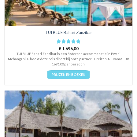
TUI BLUE Bahari Zanzibar
Rated
€
1.696,00
5
out of 5
TUI BLUE Bahari Zanzibar is een 5 sterren accommodatie in Pwani
Mchangani. U boekt deze reis direct bij onze partner D-reizen. Nu vanaf EUR
1696.00 per persoon.
PRIJZEN EN BOEKEN