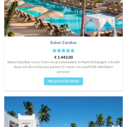
Bahari Zanzibar
Rated
€
1.443,00
5
out of 5
Bahari Zanzibar is een 5 sterren accommodatie in Pwani Mchangani. U boekt
deze reis direct bij onze partner D-reizen. Nu vanaf EUR 1443.00 per
persoon.
PRIJZEN EN BOEKEN