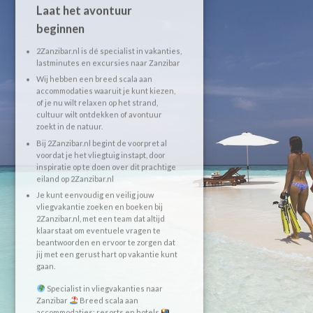
Laat het avontuur
beginnen
2Zanzibar.nl is dé specialist in vakanties,
lastminutes en excursies naar Zanzibar
Wij hebben een breed scala aan
accommodaties waaruit je kunt kiezen,
of je nu wilt relaxen op het strand,
cultuur wilt ontdekken of avontuur
zoekt in de natuur.
Bij 2Zanzibar.nl begint de voorpret al
voordat je het vliegtuig instapt, door
inspiratie op te doen over dit prachtige
eiland op 2Zanzibar.nl
Je kunt eenvoudig en veilig jouw
vliegvakantie zoeken en boeken bij
2Zanzibar.nl, met een team dat altijd
klaarstaat om eventuele vragen te
beantwoorden en ervoor te zorgen dat
jij met een gerust hart op vakantie kunt
gaan.
Specialist in vliegvakanties naar
Zanzibar
Breed scala aan
accommodaties: resorts en hotels