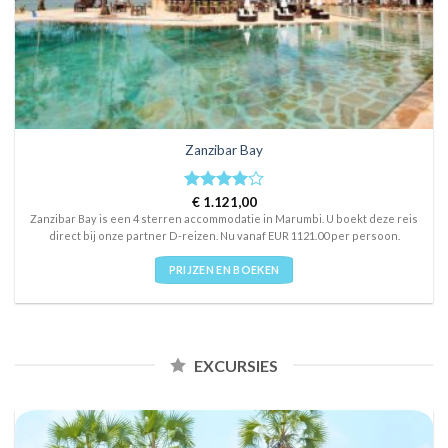
Zanzibar Bay
Rated
€
1.121,00
4
out of 5
Zanzibar Bay is een 4 sterren accommodatie in Marumbi. U boekt deze reis
direct bij onze partner D-reizen. Nu vanaf EUR 1121.00 per persoon.
PRIJZEN EN BOEKEN
EXCURSIES