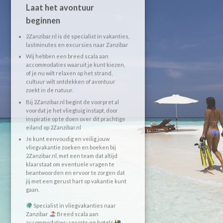
Laat het avontuur
beginnen
2Zanzibar.nl is dé specialist in vakanties,
lastminutes en excursies naar Zanzibar
Wij hebben een breed scala aan
accommodaties waaruit je kunt kiezen,
of je nu wilt relaxen op het strand,
cultuur wilt ontdekken of avontuur
zoekt in de natuur.
Bij 2Zanzibar.nl begint de voorpret al
voordat je het vliegtuig instapt, door
inspiratie op te doen over dit prachtige
eiland op 2Zanzibar.nl
Je kunt eenvoudig en veilig jouw
vliegvakantie zoeken en boeken bij
2Zanzibar.nl, met een team dat altijd
klaarstaat om eventuele vragen te
beantwoorden en ervoor te zorgen dat
jij met een gerust hart op vakantie kunt
gaan.
Specialist in vliegvakanties naar
Zanzibar
Breed scala aan
accommodaties: resorts en hotels