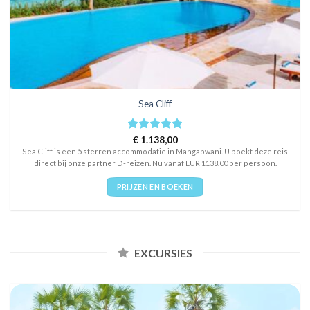
Sea Cliff
Rated
€
1.138,00
5
out of 5
Sea Cliff is een 5 sterren accommodatie in Mangapwani. U boekt deze reis
direct bij onze partner D-reizen. Nu vanaf EUR 1138.00 per persoon.
PRIJZEN EN BOEKEN
EXCURSIES