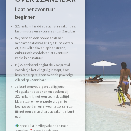
Laat het avontuur
beginnen
2Zanzibar.nl is dé specialist in vakanties,
lastminutes en excursies naar Zanzibar
Wij hebben een breed scala aan
accommodaties waaruit je kunt kiezen,
of je nu wilt relaxen op het strand,
cultuur wilt ontdekken of avontuur
zoekt in de natuur.
Bij 2Zanzibar.nl begint de voorpret al
voordat je het vliegtuig instapt, door
inspiratie op te doen over dit prachtige
eiland op 2Zanzibar.nl
Je kunt eenvoudig en veilig jouw
vliegvakantie zoeken en boeken bij
2Zanzibar.nl, met een team dat altijd
klaarstaat om eventuele vragen te
beantwoorden en ervoor te zorgen dat
jij met een gerust hart op vakantie kunt
gaan.
Specialist in vliegvakanties naar
Zanzibar
Breed scala aan