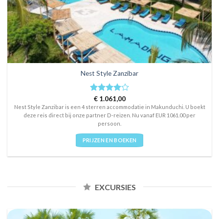
Nest Style Zanzibar
Rated
€
1.061,00
4
out of 5
Nest Style Zanzibar is een 4 sterren accommodatie in Makunduchi. U boekt
deze reis direct bij onze partner D-reizen. Nu vanaf EUR 1061.00 per
persoon.
PRIJZEN EN BOEKEN
EXCURSIES