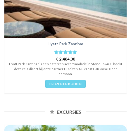
Hyatt Park Zanzibar
Rated
€
2.484,00
5
out of 5
Hyatt Park Zanzibar is een 5 sterren accommodatie in Stone Town. U boekt
deze reis direct bij onze partner D-reizen. Nu vanaf EUR 2484.00 per
persoon.
PRIJZEN EN BOEKEN
EXCURSIES