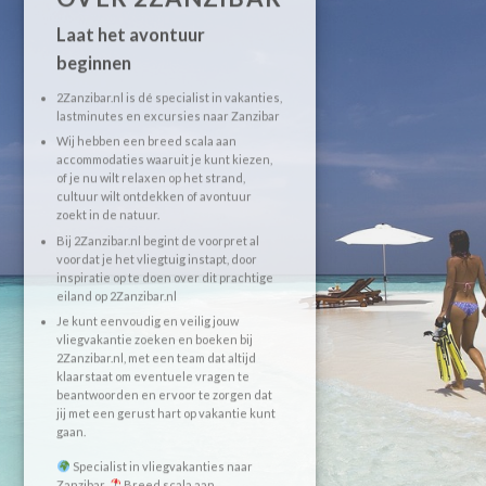
Laat het avontuur
beginnen
2Zanzibar.nl is dé specialist in vakanties,
lastminutes en excursies naar Zanzibar
Wij hebben een breed scala aan
accommodaties waaruit je kunt kiezen,
of je nu wilt relaxen op het strand,
cultuur wilt ontdekken of avontuur
zoekt in de natuur.
Bij 2Zanzibar.nl begint de voorpret al
voordat je het vliegtuig instapt, door
inspiratie op te doen over dit prachtige
eiland op 2Zanzibar.nl
Je kunt eenvoudig en veilig jouw
vliegvakantie zoeken en boeken bij
2Zanzibar.nl, met een team dat altijd
klaarstaat om eventuele vragen te
beantwoorden en ervoor te zorgen dat
jij met een gerust hart op vakantie kunt
gaan.
Specialist in vliegvakanties naar
Zanzibar
Breed scala aan