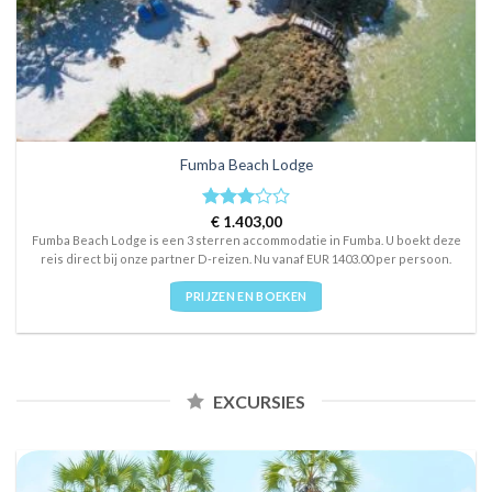
Fumba Beach Lodge
Rated
€
1.403,00
3
out
Fumba Beach Lodge is een 3 sterren accommodatie in Fumba. U boekt deze
of 5
reis direct bij onze partner D-reizen. Nu vanaf EUR 1403.00 per persoon.
PRIJZEN EN BOEKEN
EXCURSIES