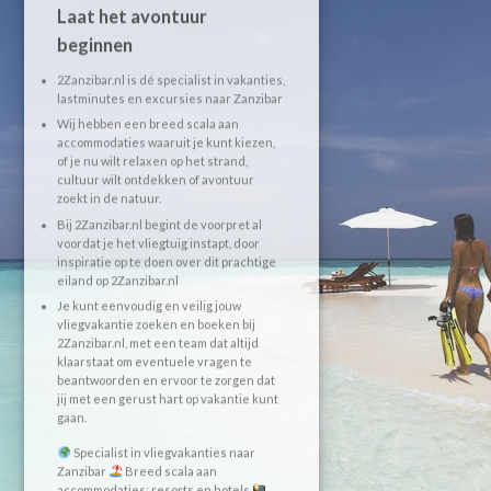
Laat het avontuur
beginnen
2Zanzibar.nl is dé specialist in vakanties,
lastminutes en excursies naar Zanzibar
Wij hebben een breed scala aan
accommodaties waaruit je kunt kiezen,
of je nu wilt relaxen op het strand,
cultuur wilt ontdekken of avontuur
zoekt in de natuur.
Bij 2Zanzibar.nl begint de voorpret al
voordat je het vliegtuig instapt, door
inspiratie op te doen over dit prachtige
eiland op 2Zanzibar.nl
Je kunt eenvoudig en veilig jouw
vliegvakantie zoeken en boeken bij
2Zanzibar.nl, met een team dat altijd
klaarstaat om eventuele vragen te
beantwoorden en ervoor te zorgen dat
jij met een gerust hart op vakantie kunt
gaan.
Specialist in vliegvakanties naar
Zanzibar
Breed scala aan
accommodaties: resorts en hotels