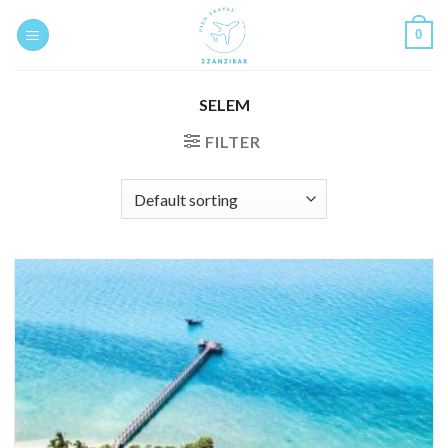
Skip
0
to
content
SELEM
FILTER