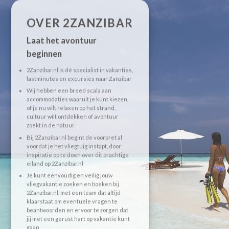
OVER 2ZANZIBAR
Laat het avontuur
beginnen
2Zanzibar.nl is dé specialist in vakanties,
lastminutes en excursies naar Zanzibar
Wij hebben een breed scala aan
accommodaties waaruit je kunt kiezen,
of je nu wilt relaxen op het strand,
cultuur wilt ontdekken of avontuur
zoekt in de natuur.
Bij 2Zanzibar.nl begint de voorpret al
voordat je het vliegtuig instapt, door
inspiratie op te doen over dit prachtige
eiland op 2Zanzibar.nl
Je kunt eenvoudig en veilig jouw
vliegvakantie zoeken en boeken bij
2Zanzibar.nl, met een team dat altijd
klaarstaat om eventuele vragen te
beantwoorden en ervoor te zorgen dat
jij met een gerust hart op vakantie kunt
gaan.