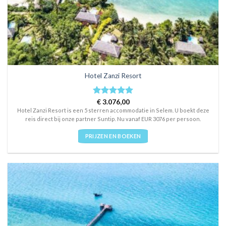
Hotel Zanzi Resort
Rated
€
3.076,00
5
out of 5
Hotel Zanzi Resort is een 5 sterren accommodatie in Selem. U boekt deze
reis direct bij onze partner Suntip. Nu vanaf EUR 3076 per persoon.
PRIJZEN EN BOEKEN