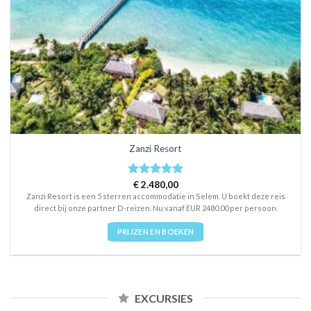
Zanzi Resort
Rated
€
2.480,00
5
out of 5
Zanzi Resort is een 5 sterren accommodatie in Selem. U boekt deze reis
direct bij onze partner D-reizen. Nu vanaf EUR 2480.00 per persoon.
PRIJZEN EN BOEKEN
EXCURSIES