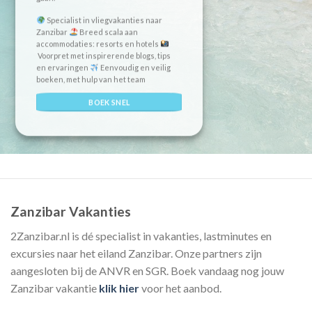
Specialist in vliegvakanties naar
Zanzibar
Breed scala aan
accommodaties: resorts en hotels
Voorpret met inspirerende blogs, tips
en ervaringen
Eenvoudig en veilig
boeken, met hulp van het team
BOEK SNEL
Zanzibar Vakanties
2Zanzibar.nl is dé specialist in vakanties, lastminutes en
excursies naar het eiland Zanzibar. Onze partners zijn
aangesloten bij de ANVR en SGR. Boek vandaag nog jouw
Zanzibar vakantie
klik hier
voor het aanbod.