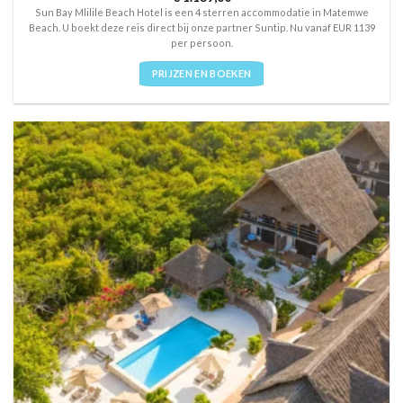
out of 5
Sun Bay Mlilile Beach Hotel is een 4 sterren accommodatie in Matemwe
Beach. U boekt deze reis direct bij onze partner Suntip. Nu vanaf EUR 1139
per persoon.
PRIJZEN EN BOEKEN