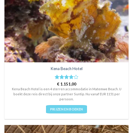
Kena Beach Hotel
Rated
€
1.151,00
4
out of 5
Kena Beach Hotel is een 4 sterren accommodatie in Matemwe Beach. U
boekt deze reis direct bij onze partner Suntip. Nu vanaf EUR 1151 per
persoon.
PRIJZEN EN BOEKEN