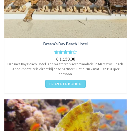
Dream’s Bay Beach Hotel
Rated
€
1.133,00
4
out of 5
Dream's Bay Beach Hotel is een 4 sterren accommodatie in Matemwe Beach.
U boekt deze reis direct bij onze partner Suntip. Nu vanaf EUR 1133 per
persoon.
PRIJZEN EN BOEKEN