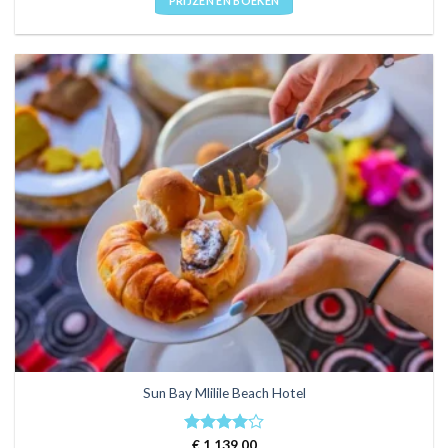
PRIJZEN EN BOEKEN
Sun Bay Mlilile Beach Hotel
Rated
€
1.139,00
4