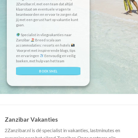
2Zanzibar.nl, met een team dat altijd
klaarstaat om eventuele vragen te
beantwoorden en ervoor te zorgen dat
jij met een gerust hart op vakantie kunt
gaan.
Specialist in vliegvakanties naar
Zanzibar
Breed scala aan
accommodaties: resorts en hotels
Voorpret met inspirerende blogs, tips
en ervaringen
Eenvoudig en veilig
boeken, met hulp van het team
BOEK SNEL
Zanzibar Vakanties
2Zanzibar.nl is dé specialist in vakanties, lastminutes en
excursies naar het eiland Zanzibar. Onze partners zijn