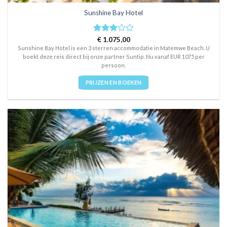
Sunshine Bay Hotel
Rated
€
1.075,00
3
out
Sunshine Bay Hotel is een 3 sterren accommodatie in Matemwe Beach. U
of 5
boekt deze reis direct bij onze partner Suntip. Nu vanaf EUR 1075 per
persoon.
PRIJZEN EN BOEKEN