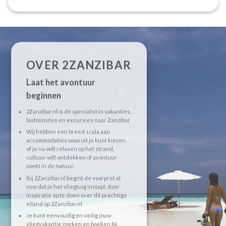
OVER 2ZANZIBAR
Laat het avontuur
beginnen
2Zanzibar.nl is dé specialist in vakanties,
lastminutes en excursies naar Zanzibar
Wij hebben een breed scala aan
accommodaties waaruit je kunt kiezen,
of je nu wilt relaxen op het strand,
cultuur wilt ontdekken of avontuur
zoekt in de natuur.
Bij 2Zanzibar.nl begint de voorpret al
voordat je het vliegtuig instapt, door
inspiratie op te doen over dit prachtige
eiland op 2Zanzibar.nl
Je kunt eenvoudig en veilig jouw
vliegvakantie zoeken en boeken bij