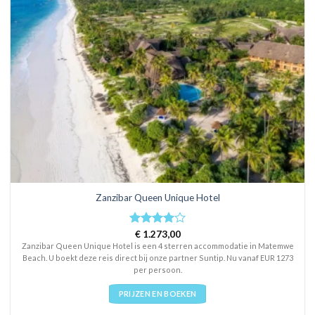
Zanzibar Queen Unique Hotel
Rated
€
1.273,00
4
out of 5
Zanzibar Queen Unique Hotel is een 4 sterren accommodatie in Matemwe
Beach. U boekt deze reis direct bij onze partner Suntip. Nu vanaf EUR 1273
per persoon.
PRIJZEN EN BOEKEN