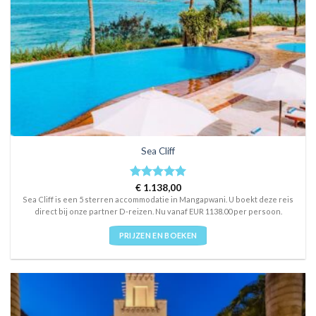
Sea Cliff
Rated
€
1.138,00
5
out of 5
Sea Cliff is een 5 sterren accommodatie in Mangapwani. U boekt deze reis
direct bij onze partner D-reizen. Nu vanaf EUR 1138.00 per persoon.
PRIJZEN EN BOEKEN