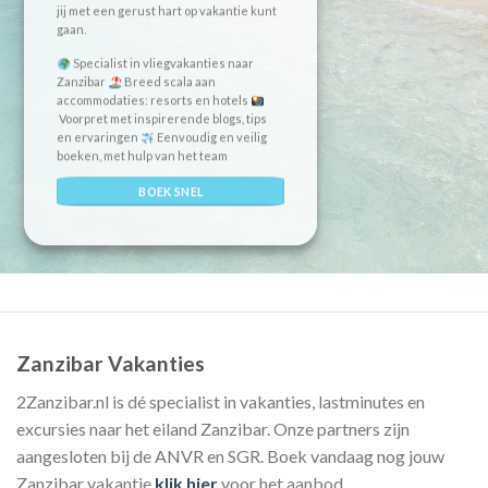
jij met een gerust hart op vakantie kunt
gaan.
Specialist in vliegvakanties naar
Zanzibar
Breed scala aan
accommodaties: resorts en hotels
Voorpret met inspirerende blogs, tips
en ervaringen
Eenvoudig en veilig
boeken, met hulp van het team
BOEK SNEL
Zanzibar Vakanties
2Zanzibar.nl is dé specialist in vakanties, lastminutes en
excursies naar het eiland Zanzibar. Onze partners zijn
aangesloten bij de ANVR en SGR. Boek vandaag nog jouw
Zanzibar vakantie
klik hier
voor het aanbod.