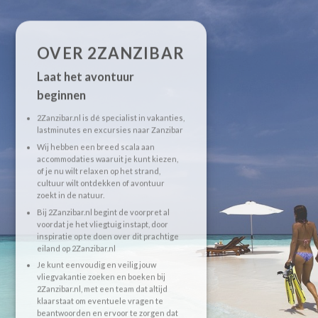
OVER 2ZANZIBAR
Laat het avontuur
beginnen
2Zanzibar.nl is dé specialist in vakanties,
lastminutes en excursies naar Zanzibar
Wij hebben een breed scala aan
accommodaties waaruit je kunt kiezen,
of je nu wilt relaxen op het strand,
cultuur wilt ontdekken of avontuur
zoekt in de natuur.
Bij 2Zanzibar.nl begint de voorpret al
voordat je het vliegtuig instapt, door
inspiratie op te doen over dit prachtige
eiland op 2Zanzibar.nl
Je kunt eenvoudig en veilig jouw
vliegvakantie zoeken en boeken bij
2Zanzibar.nl, met een team dat altijd
klaarstaat om eventuele vragen te
beantwoorden en ervoor te zorgen dat