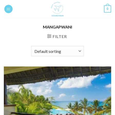
Skip
0
to
content
MANGAPWANI
FILTER