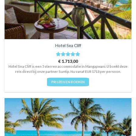
Hotel Sea Cliff
Rated
€
1.713,00
5
out of 5
Hotel Sea Cliff is een 5 sterren accommodatie in Mangapwani. U boekt deze
reis direct bij onze partner Suntip. Nu vanaf EUR 1713 per persoon.
PRIJZEN EN BOEKEN