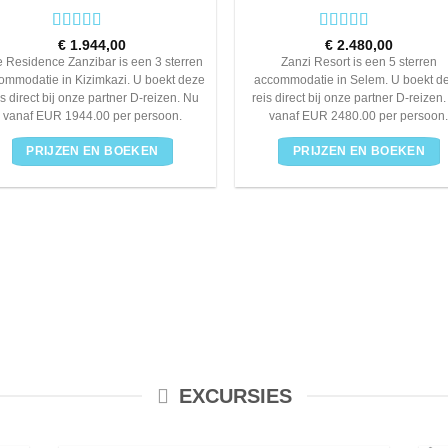
Rated
Rated
5
out
€
1.944,00
€
2.480,00
3
out
of 5
 Residence Zanzibar is een 3 sterren
Zanzi Resort is een 5 sterren
of 5
ommodatie in Kizimkazi. U boekt deze
accommodatie in Selem. U boekt d
is direct bij onze partner D-reizen. Nu
reis direct bij onze partner D-reizen
vanaf EUR 1944.00 per persoon.
vanaf EUR 2480.00 per persoon
PRIJZEN EN BOEKEN
PRIJZEN EN BOEKEN
EXCURSIES