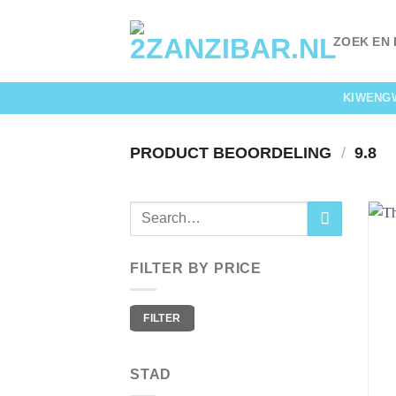
Skip
to
ZOEK EN
content
KIWENG
PRODUCT BEOORDELING
/
9.8
FILTER BY PRICE
Min
Max
FILTER
price
price
STAD