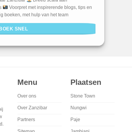
naar Zanzibar
Breed scala aan
ls
Voorpret met inspirerende blogs, tips en
ig boeken, met hulp van het team
BOEK SNEL
Menu
Plaatsen
Over ons
Stone Town
Over Zanzibar
Nungwi
ij
w
Partners
Paje
d.
Sitemap
Jambiani