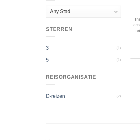
The
acc
STERREN
re
3
(1)
5
(1)
REISORGANISATIE
D-reizen
(2)