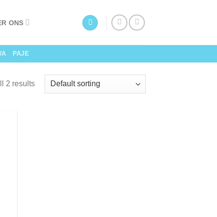
ER ONS
WA
PAJE
l 2 results