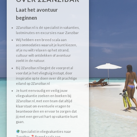
Laat het avontuur
beginnen
2Zanzibar.nl is dé specialist in vakanties,
lastminutes en excursies naar Zanzibar
Wij hebben een breed scala aan
accommodaties waaruit je kunt kiezen,
of je nu wilt relaxen op het strand,
cultuur wilt ontdekken of avontuur
zoekt in de natuur.
Bij 2Zanzibar.nl begint de voorpret al
voordat je het vliegtuig instapt, door
inspiratie op te doen over dit prachtige
eiland op 2Zanzibar.nl
Je kunt eenvoudig en veilig jouw
vliegvakantie zoeken en boeken bij
2Zanzibar.nl, met een team dat altijd
klaarstaat om eventuele vragen te
beantwoorden en ervoor te zorgen dat
jij met een gerust hart op vakantie kunt
gaan.
Specialist in vliegvakanties naar
Zanzibar
Breed scala aan