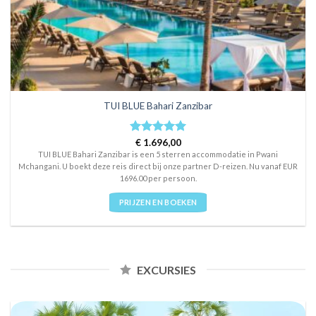
TUI BLUE Bahari Zanzibar
Rated
€
1.696,00
5
out of 5
TUI BLUE Bahari Zanzibar is een 5 sterren accommodatie in Pwani
Mchangani. U boekt deze reis direct bij onze partner D-reizen. Nu vanaf EUR
1696.00 per persoon.
PRIJZEN EN BOEKEN
EXCURSIES