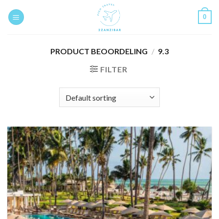
Skip
0
to
content
PRODUCT BEOORDELING
/
9.3
FILTER