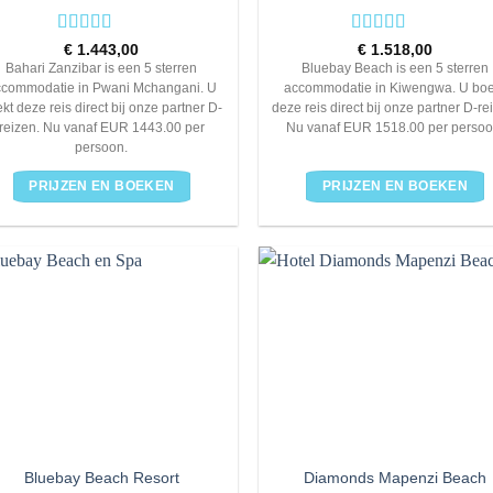
Rated
5
out
Rated
5
out
€
1.443,00
€
1.518,00
of 5
of 5
Bahari Zanzibar is een 5 sterren
Bluebay Beach is een 5 sterren
ccommodatie in Pwani Mchangani. U
accommodatie in Kiwengwa. U boe
kt deze reis direct bij onze partner D-
deze reis direct bij onze partner D-re
reizen. Nu vanaf EUR 1443.00 per
Nu vanaf EUR 1518.00 per persoo
persoon.
PRIJZEN EN BOEKEN
PRIJZEN EN BOEKEN
Bluebay Beach Resort
Diamonds Mapenzi Beach