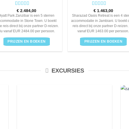
Rated
5
out
Rated
4
€
2.484,00
€
1.463,00
of 5
out of 5
Hyatt Park Zanzibar is een 5 sterren
Sharazad Oasis Retreat is een 4 ste
ccommodatie in Stone Town. U boekt
accommodatie in Jambiani. U boekt 
e reis direct bij onze partner D-reizen.
reis direct bij onze partner D-reizen
u vanaf EUR 2484.00 per persoon.
vanaf EUR 1463.00 per persoon
PRIJZEN EN BOEKEN
PRIJZEN EN BOEKEN
EXCURSIES