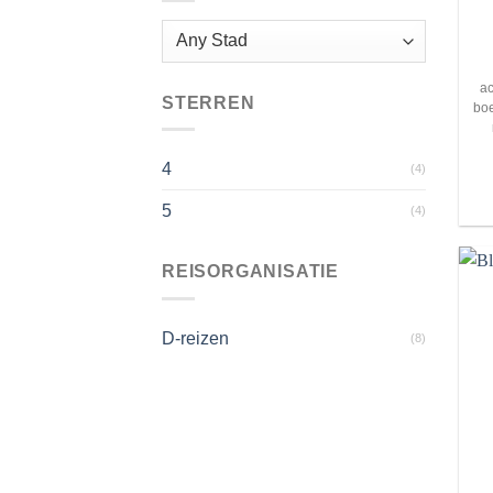
a
STERREN
boe
4
(4)
5
(4)
REISORGANISATIE
D-reizen
(8)