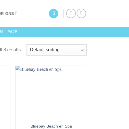
ER ONS
WA
PAJE
l 8 results
Bluebay Beach en Spa