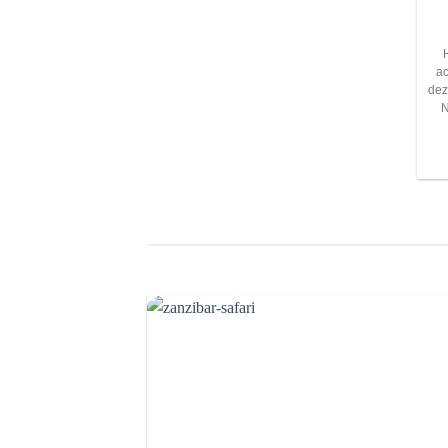
a
dez
N