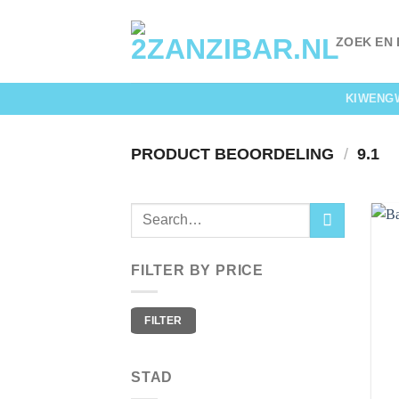
Skip
to
ZOEK EN
content
KIWENG
PRODUCT BEOORDELING
/
9.1
FILTER BY PRICE
Min
Max
FILTER
price
price
STAD