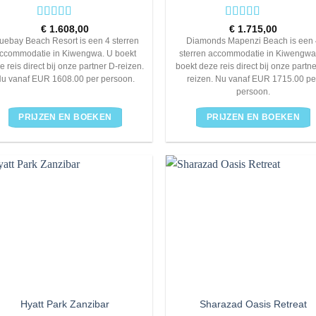
Rated
4
Rated
4
€
1.608,00
€
1.715,00
out of 5
out of 5
uebay Beach Resort is een 4 sterren
Diamonds Mapenzi Beach is een 
ccommodatie in Kiwengwa. U boekt
sterren accommodatie in Kiwengwa
e reis direct bij onze partner D-reizen.
boekt deze reis direct bij onze partn
u vanaf EUR 1608.00 per persoon.
reizen. Nu vanaf EUR 1715.00 pe
persoon.
PRIJZEN EN BOEKEN
PRIJZEN EN BOEKEN
Hyatt Park Zanzibar
Sharazad Oasis Retreat