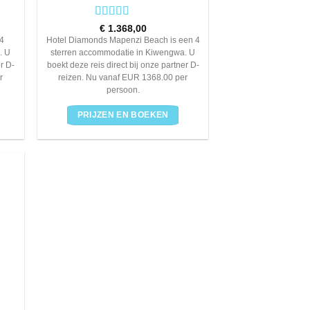
Rated
4
€
1.368,00
out of 5
4
Hotel Diamonds Mapenzi Beach is een 4
. U
sterren accommodatie in Kiwengwa. U
er D-
boekt deze reis direct bij onze partner D-
r
reizen. Nu vanaf EUR 1368.00 per
persoon.
PRIJZEN EN BOEKEN