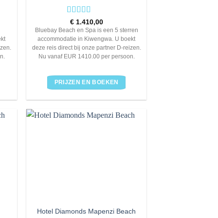
Rated
5
out
€
1.410,00
of 5
Bluebay Beach en Spa is een 5 sterren
kt
accommodatie in Kiwengwa. U boekt
izen.
deze reis direct bij onze partner D-reizen.
n.
Nu vanaf EUR 1410.00 per persoon.
PRIJZEN EN BOEKEN
Hotel Diamonds Mapenzi Beach