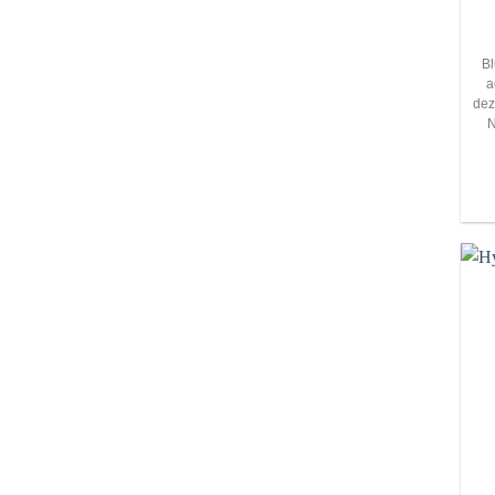
Bl
a
dez
N