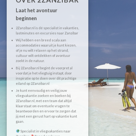
Laat het avontuur
beginnen
2Zanzibar.nl is dé specialist in vakanties,
lastminutes en excursies naar Zanzibar
Wij hebben een breed scala aan
accommodaties waaruit je kunt kiezen,
of je nu wilt relaxen op het strand,
cultuur wilt ontdekken of avontuur
zoekt in de natuur.
Bij 2Zanzibar.nl begint de voorpret al
voordat je het vliegtuig instapt, door
inspiratie op te doen over dit prachtige
eiland op 2Zanzibar.nl
Je kunt eenvoudig en veilig jouw
vliegvakantie zoeken en boeken bij
2Zanzibar.nl, met een team dat altijd
klaarstaat om eventuele vragen te
beantwoorden en ervoor te zorgen dat
jij met een gerust hart op vakantie kunt
gaan.
Specialist in vliegvakanties naar