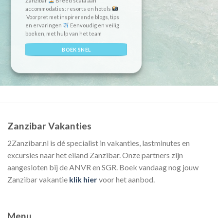
Zanzibar
Breed scala aan
accommodaties: resorts en hotels
Voorpret met inspirerende blogs, tips
en ervaringen
Eenvoudig en veilig
boeken, met hulp van het team
BOEK SNEL
Zanzibar Vakanties
2Zanzibar.nl is dé specialist in vakanties, lastminutes en
excursies naar het eiland Zanzibar. Onze partners zijn
aangesloten bij de ANVR en SGR. Boek vandaag nog jouw
Zanzibar vakantie
klik hier
voor het aanbod.
Menu