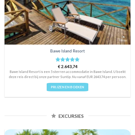
Bawe Island Resort
Rated
€
2.643,74
5
out of 5
Bawe Island Resort is een 5 sterren accommodatie in Bawe Island. U boekt
deze reis direct bij onze partner Suntip. Nu vanaf EUR 2643.74 per persoon.
PRIJZEN EN BOEKEN
EXCURSIES